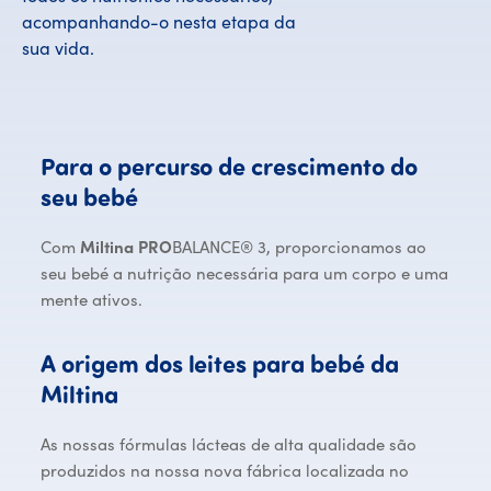
acompanhando-o nesta etapa da
sua vida.
Para
o
percurso
de
crescimento
do
Para o percurso de crescimento 
seu
bebé
Com
Miltina PRO
BALANCE® 3, proporcionamos ao
seu bebé a nutrição necessária para um corpo e uma
mente ativos.
A
origem
dos
leites
para
bebé
da
A origem dos leites para bebé da M
Miltina
As nossas fórmulas lácteas de alta qualidade são
produzidos na nossa nova fábrica localizada no