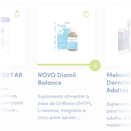
XPERT AR
NOVO Diamil
Melami
Balance
Dormins
fins
Adultos
ecíficos,
Suplemento alimentar à
nutricional
base de Griffonia (5HTP),
Suplemento
efluxo ...
L-teanina, magnésio e
para adole
zinco para apoiar ...
adultos à 
melatonina 