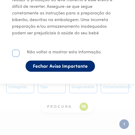
Produtos
em
que
pode
confiar.
difícil de reverter. Assegure-se que segue
corretamente as instruções para a preparação do
Produzidos
de
uma
forma
biberão, descritas na embalagem. Uma incorreta
Produtos 
segura
e
transparente.
preparação e/ou armazenamento inadequados
podem ser prejudiciais à saúde do seu bebé
Não voltar a mostrar esta informação.
Fechar Aviso Importante
Categoria
Tipo
Grupo etário
Caracteristicas
16
PROCURA
1