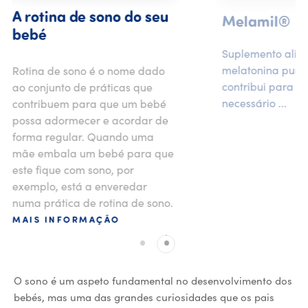
A rotina de s
Melamil®
bebé
Suplemento alimentar com 99% de
melatonina pura, molécula que
Rotina de sono é
contribui para diminuir o tempo
ao conjunto de pr
necessário ...
contribuem para
possa adormecer 
forma regular. 
mãe embala um 
este fique com so
exemplo, está a 
numa prática de r
MAIS INFORMA
O sono é um aspeto fundamental no desenvolvimento dos
bebés, mas uma das grandes curiosidades que os pais