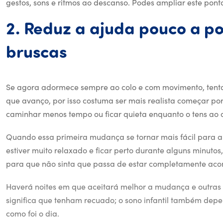
gestos, sons e ritmos ao descanso. Podes ampliar este pon
2.
Reduz
a
ajuda
pouco
a
po
2. Reduz a ajuda p
bruscas
Se agora adormece sempre ao colo e com movimento, tentar
que avanço, por isso costuma ser mais realista começar
caminhar menos tempo ou ficar quieta enquanto o tens ao c
Quando essa primeira mudança se tornar mais fácil para a
estiver muito relaxado e ficar perto durante alguns minuto
para que não sinta que passa de estar completamente aco
Haverá noites em que aceitará melhor a mudança e outras e
significa que tenham recuado; o sono infantil também de
como foi o dia.