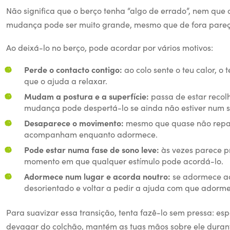
Não significa que o berço tenha “algo de errado”, nem que o 
mudança pode ser muito grande, mesmo que de fora pareç
Ao deixá-lo no berço, pode acordar por vários motivos:
Perde o contacto contigo:
ao colo sente o teu calor, o
que o ajuda a relaxar.
Mudam a postura e a superfície:
passa de estar recolh
mudança pode despertá-lo se ainda não estiver num s
Desaparece o movimento:
mesmo que quase não repar
acompanham enquanto adormece.
Pode estar numa fase de sono leve:
às vezes parece 
momento em que qualquer estímulo pode acordá-lo.
Adormece num lugar e acorda noutro:
se adormece ao 
desorientado e voltar a pedir a ajuda com que adorm
Para suavizar essa transição, tenta fazê-lo sem pressa: es
devagar do colchão, mantém as tuas mãos sobre ele duran