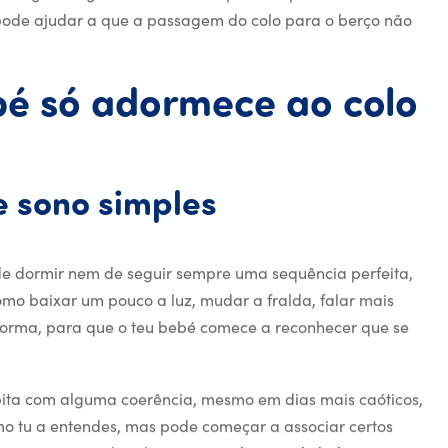
 pode ajudar a que a passagem do colo para o berço não
O
bé
só
adormece
ao
colo
1. Começa por 
e
sono
simples
de dormir nem de seguir sempre uma sequência perfeita,
omo baixar um pouco a luz, mudar a fralda, falar mais
orma, para que o teu bebé comece a reconhecer que se
repita com alguma coerência, mesmo em dias mais caóticos,
o tu a entendes, mas pode começar a associar certos