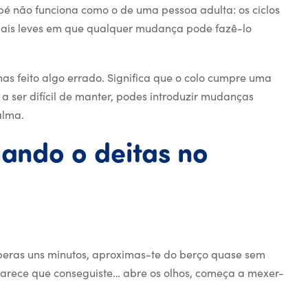
é não funciona como o de uma pessoa adulta: os ciclos
 mais leves em que qualquer mudança pode fazê-lo
has feito algo errado. Significa que o colo cumpre uma
 a ser difícil de manter, podes introduzir mudanças
alma.
uando
o
deitas
no
rda quando o deitas no 
esperas uns minutos, aproximas-te do berço quase sem
parece que conseguiste… abre os olhos, começa a mexer-