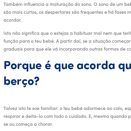
Também influencia a maturação do sono. O sono de um beb
são mais curtos, os despertares são frequentes e há fases
acordar.
Isto não significa que o estejas a habituar mal nem que ten
função para o teu bebé. A partir daí, se a situação começar
graduais para que ele vá incorporando outras formas de c
Porque
é
que
acorda
q
Porque é que aco
berço?
Talvez isto te soe familiar: o teu bebé adormece ao colo, 
respirar e deita-lo com todo o cuidado. E, mesmo quando 
se ou começa a chorar.