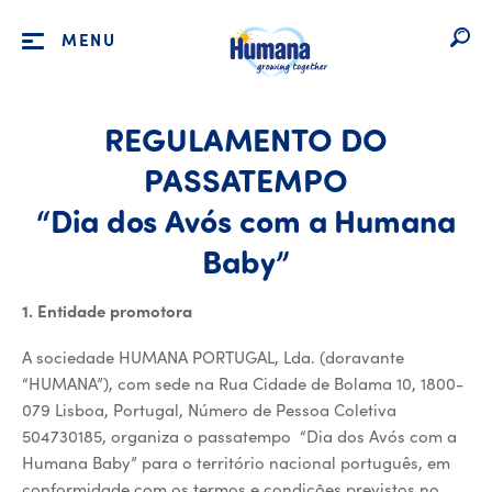
MENU
REGULAMENTO
DO
PASSATEMPO
“Dia
dos
Avós
com
a
Humana
REGULAMENTO
Baby”
1. Entidade promotora
A sociedade HUMANA PORTUGAL, Lda. (doravante
“HUMANA”), com sede na Rua Cidade de Bolama 10, 1800-
079 Lisboa, Portugal, Número de Pessoa Coletiva
504730185, organiza o passatempo “Dia dos Avós com a
Humana Baby” para o território nacional português, em
conformidade com os termos e condições previstos no