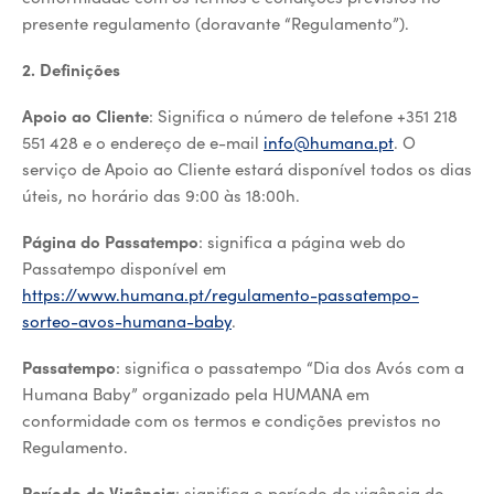
presente regulamento (doravante “Regulamento”).
2. Definições
Apoio ao Cliente
: Significa o número de telefone +351 218
551 428 e o endereço de e-mail
info@humana.pt
. O
serviço de Apoio ao Cliente estará disponível todos os dias
úteis, no horário das 9:00 às 18:00h.
Página do Passatempo
: significa a página web do
Passatempo disponível em
https://www.humana.pt/regulamento-passatempo-
sorteo-avos-humana-baby
.
Passatempo
: significa o passatempo “Dia dos Avós com a
Humana Baby” organizado pela HUMANA em
conformidade com os termos e condições previstos no
Regulamento.
Período de Vigência
: significa o período de vigência do