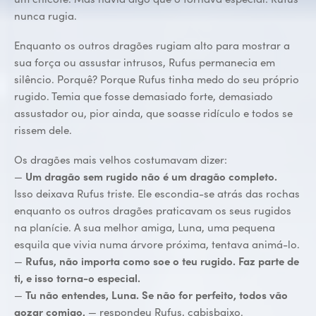
nunca rugia.
Enquanto os outros dragões rugiam alto para mostrar a
sua força ou assustar intrusos, Rufus permanecia em
silêncio. Porquê? Porque Rufus tinha medo do seu próprio
rugido. Temia que fosse demasiado forte, demasiado
assustador ou, pior ainda, que soasse ridículo e todos se
rissem dele.
Os dragões mais velhos costumavam dizer:
—
Um dragão sem rugido não é um dragão completo.
Isso deixava Rufus triste. Ele escondia-se atrás das rochas
enquanto os outros dragões praticavam os seus rugidos
na planície. A sua melhor amiga, Luna, uma pequena
esquila que vivia numa árvore próxima, tentava animá-lo.
—
Rufus, não importa como soe o teu rugido. Faz parte de
ti, e isso torna-o especial.
—
Tu não entendes, Luna. Se não for perfeito, todos vão
gozar comigo,
— respondeu Rufus, cabisbaixo.