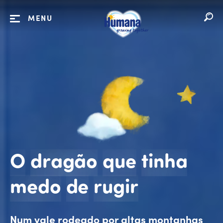
MENU
O
dragão
que
tinha
O dragão
medo
de
rugir
Num vale rodeado por altas montanhas