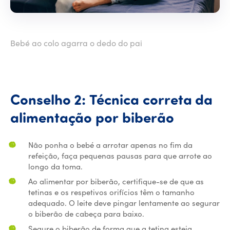
Bebé ao colo agarra o dedo do pai
Conselho
2:
Técnica
correta
da
Conselho
alimentação
por
biberão
Não ponha o bebé a arrotar apenas no fim da
refeição, faça pequenas pausas para que arrote ao
longo da toma.
Ao alimentar por biberão, certifique-se de que as
tetinas e os respetivos orifícios têm o tamanho
adequado. O leite deve pingar lentamente ao segurar
o biberão de cabeça para baixo.
Segure o biberão de forma que a tetina esteja